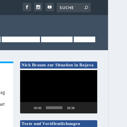
NEWSLETTER
KONTAKT
LINKS
Nick Brauns zur Situation in Rojava
Video-
Player
tag
art
00:00
38:38
Texte und Veröffentlichungen