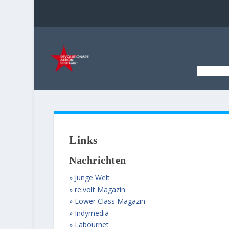
STAR
Links
Nachrichten
Junge Welt
re:volt Magazin
Lower Class Magazin
Indymedia
Labournet