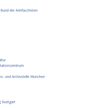
 Bund der Antifaschisten
ltur
ntationszentrum
ns- und Archivstelle München
 Stuttgart