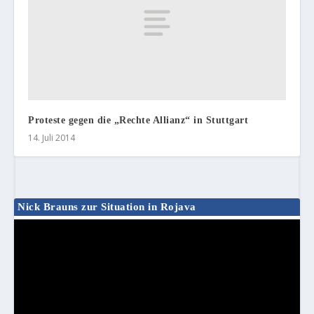
Proteste gegen die „Rechte Allianz“ in Stuttgart
14. Juli 2014
Nick Brauns zur Situation in Rojava
Video-
Player