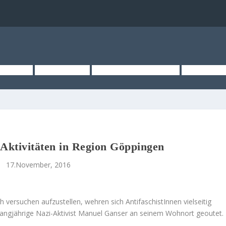
TSEITE
ÜBER UNS
KURZMELDUNGEN
MEDIEN
 Aktivitäten in Region Göppingen
17.November, 2016
 versuchen aufzustellen, wehren sich AntifaschistInnen vielseitig
langjährige Nazi-Aktivist Manuel Ganser an seinem Wohnort geoutet.