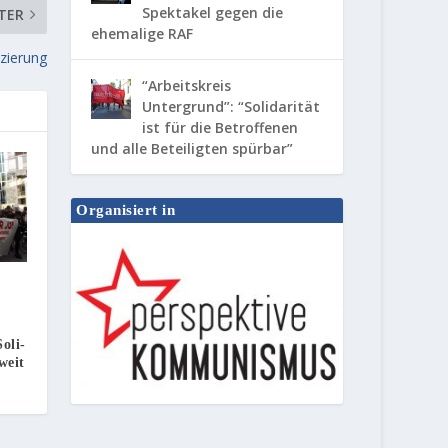
Spektakel gegen die
TER
ehemalige RAF
izierung
“Arbeitskreis
Untergrund”: “Solidarität
ist für die Betroffenen
und alle Beteiligten spürbar”
Organisiert in
oli-
weit