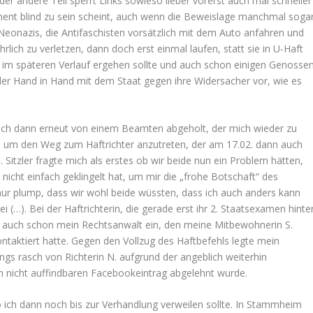
 der andere Teil sperrt Links sowieso lieber vorerst auch mal schneller
ent blind zu sein scheint, auch wenn die Beweislage manchmal soga
Neonazis, die Antifaschisten vorsätzlich mit dem Auto anfahren und
rlich zu verletzen, dann doch erst einmal laufen, statt sie in U-Haft
im späteren Verlauf ergehen sollte und auch schon einigen Genosse
der Hand in Hand mit dem Staat gegen ihre Widersacher vor, wie es
 ich dann erneut von einem Beamten abgeholt, der mich wieder zu
te, um den Weg zum Haftrichter anzutreten, der am 17.02. dann auch
e. Sitzler fragte mich als erstes ob wir beide nun ein Problem hätten,
icht einfach geklingelt hat, um mir die „frohe Botschaft“ des
nur plump, dass wir wohl beide wüssten, dass ich auch anders kann
ei (…). Bei der Haftrichterin, die gerade erst ihr 2. Staatsexamen hinte
af auch schon mein Rechtsanwalt ein, den meine Mitbewohnerin S.
taktiert hatte. Gegen den Vollzug des Haftbefehls legte mein
dings rasch von Richterin N. aufgrund der angeblich weiterhin
 nicht auffindbaren Facebookeintrag abgelehnt wurde.
ich dann noch bis zur Verhandlung verweilen sollte. In Stammheim