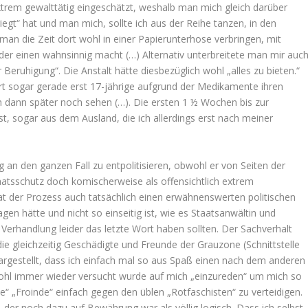
rem gewalttätig eingeschätzt, weshalb man mich gleich darüber
iegt“ hat und man mich, sollte ich aus der Reihe tanzen, in den
man die Zeit dort wohl in einer Papierunterhose verbringen, mit
der einen wahnsinnig macht (…) Alternativ unterbreitete man mir auc
eruhigung“. Die Anstalt hätte diesbezüglich wohl „alles zu bieten.“
ort sogar gerade erst 17-jährige aufgrund der Medikamente ihren
ich dann später noch sehen (…). Die ersten 1 ½ Wochen bis zur
 sogar aus dem Ausland, die ich allerdings erst nach meiner
 an den ganzen Fall zu entpolitisieren, obwohl er von Seiten der
atsschutz doch komischerweise als offensichtlich extrem
 hat der Prozess auch tatsächlich einen erwähnenswerten politischen
gen hätte und nicht so einseitig ist, wie es Staatsanwältin und
er Verhandlung leider das letzte Wort haben sollten. Der Sachverhalt
e gleichzeitig Geschädigte und Freunde der Grauzone (Schnittstelle
dargestellt, dass ich einfach mal so aus Spaß einen nach dem anderen
ohl immer wieder versucht wurde auf mich „einzureden“ um mich so
“ „Froinde“ einfach gegen den üblen „Rotfaschisten“ zu verteidigen.
, der noch dazu auf Bewährung war als völlig logisch. Dass ich selbst