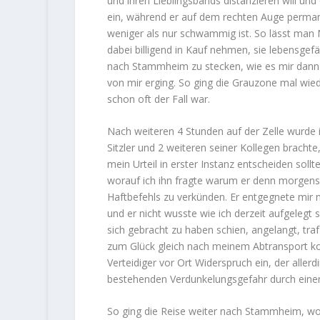
und ihren Lieblingsbands distanzieren will und
ein, während er auf dem rechten Auge perman
weniger als nur schwammig ist. So lässt man 
dabei billigend in Kauf nehmen, sie lebensgefäh
nach Stammheim zu stecken, wie es mir dann 
von mir erging. So ging die Grauzone mal wie
schon oft der Fall war.
Nach weiteren 4 Stunden auf der Zelle wurde
Sitzler und 2 weiteren seiner Kollegen brach
mein Urteil in erster Instanz entscheiden sollt
worauf ich ihn fragte warum er denn morgens n
Haftbefehls zu verkünden. Er entgegnete mir 
und er nicht wusste wie ich derzeit aufgelegt s
sich gebracht zu haben schien, angelangt, tr
zum Glück gleich nach meinem Abtransport kon
Verteidiger vor Ort Widerspruch ein, der aller
bestehenden Verdunkelungsgefahr durch einen
So ging die Reise weiter nach Stammheim, wo 