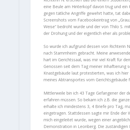
eine Beule am Hinterkopf davon trug und ein 
gegen tätliche Angriffe gewehrt hatte, tat da
Screenshots vom Facebookeintrag von „Grauzone
Weise“ bedroht wurde und der von Thilo S. mi
der Drohung und der eigentlich eher als prob
So wurde ich aufgrund dessen von Richterin 
nach Stammheim gebracht. Meine anwesenden 
hart im Gerichtssaal, was mir viel Kraft für 
Genossen seit dem Tag meiner Inhaftierung seh
Knastgebäude laut protestierten, was ich hie
meines Abtransportes vom Gerichtsgebäude 
Mittlerweile bin ich 43 Tage Gefangener der d
erfahren müssen. So bekam ich z.B. die ganze
erhalte ich mindestens 3, 4 Briefe pro Tag, 
eingetragen. Stattdessen sagte mir Ende der
mich eingeleitet wurde, wegen einer angeblic
Demonstration in Leonberg. Die zuständigen 