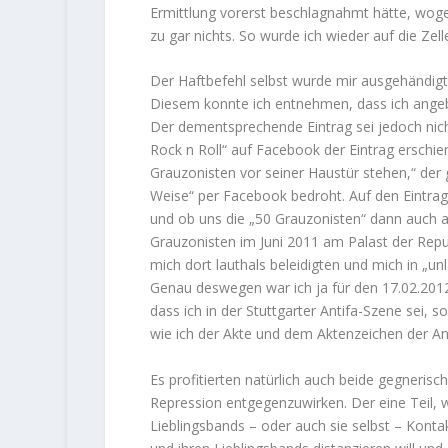
Ermittlung vorerst beschlagnahmt hätte, wogeg
zu gar nichts. So wurde ich wieder auf die Zel
Der Haftbefehl selbst wurde mir ausgehändigt
Diesem konnte ich entnehmen, dass ich angeb
Der dementsprechende Eintrag sei jedoch nich
Rock n Roll“ auf Facebook der Eintrag erschie
Grauzonisten vor seiner Haustür stehen,“ der g
Weise“ per Facebook bedroht. Auf den Eintrag 
und ob uns die „50 Grauzonisten“ dann auch a
Grauzonisten im Juni 2011 am Palast der Republi
mich dort lauthals beleidigten und mich in „u
Genau deswegen war ich ja für den 17.02.2012 
dass ich in der Stuttgarter Antifa-Szene sei, 
wie ich der Akte und dem Aktenzeichen der A
Es profitierten natürlich auch beide gegneri
Repression entgegenzuwirken. Der eine Teil, wei
Lieblingsbands – oder auch sie selbst – Kont