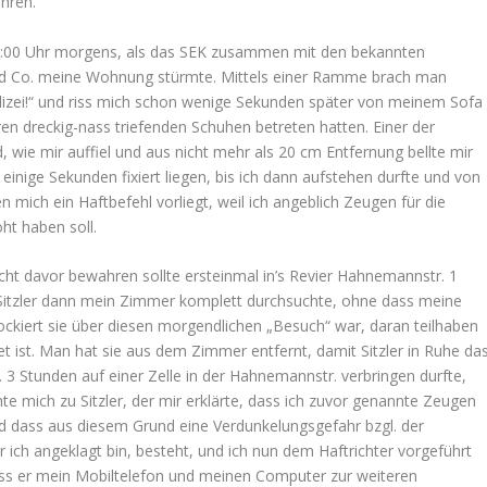
ühren.
 6:00 Uhr morgens, als das SEK zusammen mit den bekannten
 und Co. meine Wohnung stürmte. Mittels einer Ramme brach man
Polizei!“ und riss mich schon wenige Sekunden später von meinem Sofa
en dreckig-nass triefenden Schuhen betreten hatten. Einer der
wie mir auffiel und aus nicht mehr als 20 cm Entfernung bellte mir
einige Sekunden fixiert liegen, bis ich dann aufstehen durfte und von
n mich ein Haftbefehl vorliegt, weil ich angeblich Zeugen für die
t haben soll.
cht davor bewahren sollte ersteinmal in’s Revier Hahnemannstr. 1
 Sitzler dann mein Zimmer komplett durchsuchte, ohne dass meine
ockiert sie über diesen morgendlichen „Besuch“ war, daran teilhaben
net ist. Man hat sie aus dem Zimmer entfernt, damit Sitzler in Ruhe da
 Stunden auf einer Zelle in der Hahnemannstr. verbringen durfte,
te mich zu Sitzler, der mir erklärte, dass ich zuvor genannte Zeugen
d dass aus diesem Grund eine Verdunkelungsgefahr bzgl. der
ich angeklagt bin, besteht, und ich nun dem Haftrichter vorgeführt
ss er mein Mobiltelefon und meinen Computer zur weiteren