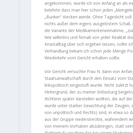
angekommen, wurde ich von Anfang an als ext
belehrte dass man hier schon jeden „kleingekr
„Bunker“ stecken werde. Ohne Tageslicht soll 
nichts außer dem eigens ausgelöstem Schall, 
die Variante der Medikamenteneinnahme, „zur B
Wie willenlos und fernab von jeder Realität d
Knastalltag über sich ergehen lassen, sollte 
Verhandlung bekam ich schon jede Menge Post,
Wiederkehr vom Gericht erhalten sollte.
Vor Gericht versuchte Frau N. dann von Anfang
Staatsanwaltschaft durch den Einsatz vom Sta
linkspolitisch eingestuft wurde. Nicht zuletzt
Hintergrund, der zu meiner Entlastung beigetra
Richterin später darstellen wollten, die auf d
wurde unter starker Gewichtung der Zeugen, di
von unpolitisch und Rechts) sind, in etwa so 
aus der Gruppe niederstreckte, währendem w
von meinem Vorhaben abzubringen, statt seine
Richterin N. erschien das bei einem Studenten