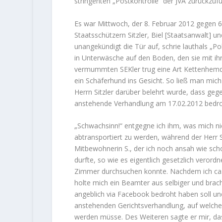
stringenten „Postkontrolle“ der JVA zurückzuf
Es war Mittwoch, der 8. Februar 2012 gegen
Staatsschützern Sitzler, Biel [Staatsanwalt]
unangekündigt die Tür auf, schrie lauthals „
in Unterwäsche auf den Boden, den sie mit ihr
vermummten SEKler trug eine Art Kettenhemd, 
ein Schäferhund ins Gesicht. So ließ man mich 
Herrn Sitzler darüber belehrt wurde, dass gege
anstehende Verhandlung am 17.02.2012 bedroh
„Schwachsinn!“ entgegne ich ihm, was mich ni
abtransportiert zu werden, während der Herr
Mitbewohnerin S., der ich noch ansah wie sch
durfte, so wie es eigentlich gesetzlich verord
Zimmer durchsuchen konnte. Nachdem ich ca. 3
holte mich ein Beamter aus selbiger und brach
angeblich via Facebook bedroht haben soll un
anstehenden Gerichtsverhandlung, auf welcher 
werden müsse. Des Weiteren sagte er mir, da