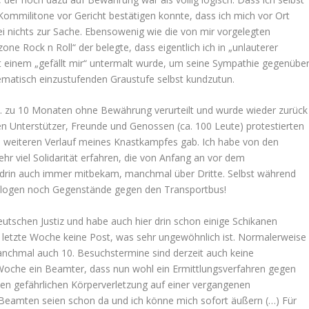
Kommilitone vor Gericht bestätigen konnte, dass ich mich vor Ort
bei nichts zur Sache. Ebensowenig wie die von mir vorgelegten
 Rock n Roll“ der belegte, dass eigentlich ich in „unlauterer
t einem „gefällt mir“ untermalt wurde, um seine Sympathie gegenübe
lematisch einzustufenden Graustufe selbst kundzutun.
N. zu 10 Monaten ohne Bewährung verurteilt und wurde wieder zurück
Unterstützer, Freunde und Genossen (ca. 100 Leute) protestierten
den weiteren Verlauf meines Knastkampfes gab. Ich habe von den
r viel Solidarität erfahren, die von Anfang an vor dem
r drin auch immer mitbekam, manchmal über Dritte. Selbst während
flogen noch Gegenstände gegen den Transportbus!
eutschen Justiz und habe auch hier drin schon einige Schikanen
 letzte Woche keine Post, was sehr ungewöhnlich ist. Normalerweise
manchmal auch 10. Besuchstermine sind derzeit auch keine
 Woche ein Beamter, dass nun wohl ein Ermittlungsverfahren gegen
hen gefährlichen Körperverletzung auf einer vergangenen
Beamten seien schon da und ich könne mich sofort äußern (…) Für