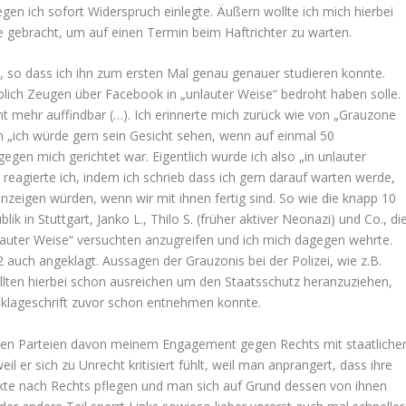
en ich sofort Widerspruch einlegte. Äußern wollte ich mich hierbei
le gebracht, um auf einen Termin beim Haftrichter zu warten.
, so dass ich ihn zum ersten Mal genau genauer studieren konnte.
lich Zeugen über Facebook in „unlauter Weise“ bedroht haben solle.
t mehr auffindbar (…). Ich erinnerte mich zurück wie von „Grauzone
n „ich würde gern sein Gesicht sehen, wenn auf einmal 50
egen mich gerichtet war. Eigentlich wurde ich also „in unlauter
reagierte ich, indem ich schrieb dass ich gern darauf warten werde,
nzeigen würden, wenn wir mit ihnen fertig sind. So wie die knapp 10
k in Stuttgart, Janko L., Thilo S. (früher aktiver Neonazi) und Co., di
nlauter Weise“ versuchten anzugreifen und ich mich dagegen wehrte.
auch angeklagt. Aussagen der Grauzonis bei der Polizei, wie z.B.
sollten hierbei schon ausreichen um den Staatsschutz heranzuziehen,
nklageschrift zuvor schon entnehmen konnte.
schen Parteien davon meinem Engagement gegen Rechts mit staatliche
l er sich zu Unrecht kritisiert fühlt, weil man anprangert, dass ihre
akte nach Rechts pflegen und man sich auf Grund dessen von ihnen