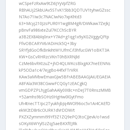
wCSpeFzRxAw9tZi6JYyVpfZRG
RBhAUj2SkbUAv5STvK15bb3QDTUV1tyhwGZssc
N7Ao71Iw3c7NACIwNo7xpKhtd3
63+Mcyj210JzsPUR0Y1wg8M4gR/DiWkaw7ZeJkJ
pBnvFa986xteZul7KCChScBYR
a3B2EX8Ablq0nx+Y7Ad+g1qg1x9yXG2VggyQFtp
FfivOBCARYV6/ADiHck5Q+3by
SRYfjdGoOfkBnkihtW1UfmC/l3hfucGW1oBKT3A
KW+GsCvRHRzcVKnT0hBXRNJld
CzMe6bvRKtzuZ+jhD4QLWKcsBlxgAX7neEENNs
kP5ODa1c4/7ejgBo44fxFTrVRX
KAw3aMVbwEmaxGJw5BFrABEBAAGJAiUEGAEIA
A8FAla3W38CGwwFCQGy1zEACgkQ
vmGDPZPLhjgGahAAly0IX8c+nDeJ7T0RnszMMB
+52amhs9bSOHz0HgHw0lGytFmo
Uh4tnecTT/pc2TyukhjbJq4WOl96oc5v1Ai4CAEfD
ekW2tD8r6cOURK1dVrDDW/t
PXZXZymmmI99Yf3Z1ZQ9ePQ3toCJJevk/o1wsd
sOKyX6WYylSzZqj5aeBKXfEJRk