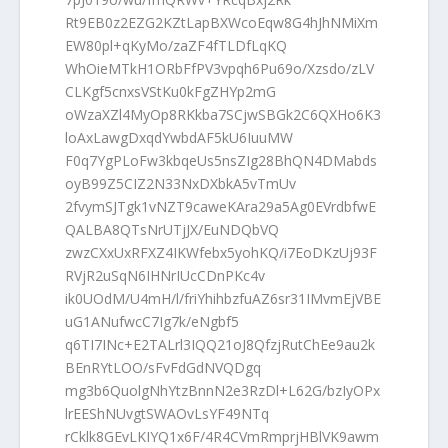
Rt9EB0z2EZG2KZtLapBXWcoEqw8G4hJhNMiXm
EW80pl+qKyMo/zaZF4fTLDfLqKQ
WhOieMTkH1ORbFfPV3vpqh6Pu69o/Xzsdo/zLV
CLKgf5cnxsVStKu0kFgZHYp2mG
oWzaXZl4MyOp8RKkba7SCjwSBGk2C6QXHo6K3
loAxLawgDxqdYwbdAF5kU6IuuMW
F0q7YgPLoFw3kbqeUs5nsZIg28BhQN4DMabds
oyB99Z5CIZ2N33NxDXbkA5vTmUv
2fvymSJTgk1vNZT9caweKAra29a5Ag0EVrdbfwE
QALBA8QTsNrUTjJX/EuNDQbVQ
zwzCXxUxRFXZ4IKWfebx5yohKQ/i7EoDKzUj93F
RVjR2uSqN6IHNrIUcCDnPKc4v
ik0UOdM/U4mH/l/friYhihbzfuAZ6sr31IMvmEjVBE
uG1ANufwcC7Ig7k/eNgbf5
q6TI7INc+E2TALrl3IQQ21oJ8QfzjRutChEe9au2k
BEnRYtLOO/sFvFdGdNVQDgq
mg3b6QuolgNhYtzBnnN2e3RzDl+L62G/bzIyOPx
lrEEShNUvgtSWAOvLsYF49NTq
rCklk8GEvLKIYQ1x6F/4R4CVmRmprjHBlVK9awm