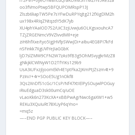
lTzPVh+0yeOYw8hcuQ/aKU9M5n1MZiYv5ReSza
oo3fVmoPtwp5BFQUPOMRspP13J
Zlszb6liapTW5Pe7sYFwDuRPYqJtg212fXigDlM2h
ux198x4RIqZNtqzdY5dK7yb
XU4phYAaIOD7S2/UiC3zjUvwJu6OLKgsxouhcA7
TZjZRGENmcV9VZlvvdMIl+eje
ziH6hfXxe/tyo5IgJHVfpSWwJDi+aIbu4EG8PI7kFd
nSFinkk7XgUVlYeJIaGGbK
ljD7slZMW9CFN2W7zAs9fB3g5OhMSvygkrMzZ8
gNkjklCWlNyW1D2TfYIKs129b9
UsA3iUFxzjljoomEkh4E1ptFka2JKmPtJZszm4t+9
PzIn//+4r+SOoE5Ug1nOkf8
3Qs2XnDfS1cGc/1CsP/Nf47XtIElPySOujwlPOGuy
iRiuEdguaD3sk00umCq/uOE
vLaoKk6n273KcXA+xBBPwAg/Nwc6gaXW1+w5
REKu3XQuIuRt78XUyP6qYno=
=mq5z
—–END PGP PUBLIC KEY BLOCK—–