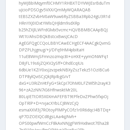
hyWJBbIMqymf0CHMY1RHBXTDYVWJEsrBduTm
uJcioPDSOgv5VXX/QmMyWQARAQAB
tEBSZXZvbHV0aW9uw6RyZSBBa3Rpb24gU3R1d
HRnYXJ0IDxtYWlsQHJldm9sdXRp
b25hZXJlLWFrdGlvbi5vcmc+iQI/BBMBCAApBQJ
Wt1t/AhsDBQkBstcxBwsJCAcD
AgEGFQgCCQoLBBYCAwECHgECF4AACgkQvmG
DPZPLhjgnug/+J/DFq9HM4pbiItaH
11uE8WmjSFmnzozmqc8I+oHXE+yymONWFq1
D8jFL19s6jZQKV2ySff+OhdEcqIUs
6dbUe1KZiY0xsJzvzpekNBXyZszTekz51OzIBCu6
DTP8ylQviSCjQkJRpIbgG/vT
dxG+U3RiZnHtFyG+SkCpI7OhM0LFZWl5h2rayK3
96+zA2zNN7iG6HfnwsktMr20L
80LqIETtOR5X0XmAFEFBT9tPfeDxZPhw5fxpOj
OpTRlP+D+rvjacXYbLCJ8WzCjQ
esmaXXVl3j7ROtoyPlMPyCOfz1r0R6dqcI4BTDq+
qP7DZOEIQCd8gsLAa4qJNvh+
OPS00pwfWmCcF8kAxNNJgFW9Hx8wot7Eha28
7pJ019o/wu/fmQRWv+YRcqBxj2Rk