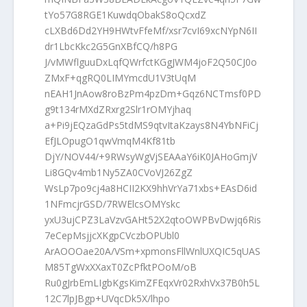
tYo57G8RGE1KuwdqObakS8oQcxdZ
cLXBd6Dd2YH9HWtvFfeMf/xsr7cvI69xcNYpN6II
dr1LbcKkc2G5GnXBfCQ/h8PG
J/vMWflguuDxLqfQWrfctKGgJWM4joF2Q50CJ0o
ZMxF+qgRQ0LIMYmcdU1V3tUqM
nEAH1JnAow8roBzPm4pzDm+Gqz6NCTmsf0PD
g9t134rMXdZRxrg2Slr1rOMYjhaq
a+Pi9jEQzaGdPs5tdMS9qtvItaKzays8N4YbNFiCj
EfJLOpugO1qwVmqM4Kf81tb
DjY/NOV44/+9RWsyWgVjSEAAaY6iK0JAHoGmjV
Li8GQv4mb1Ny5ZA0CVoVJ26ZgZ
WsLp7po9cj4a8HCII2KX9hhVrYa71xbs+EAsD6id
1NFmcjrGSD/7RWElcsOMYskc
yxU3ujCPZ3LaVzvGAHt52X2qtoOWPBvDwjq6Ris
7eCepMsjjcXKgpCVczbOPUbl0
ArAOOOae20A/VSm+xpmonsFllWnlUXQIC5qUAS
M85TgWxXXaxT0ZcPfktPOoM/oB
Ru0gJrbEmLIgbKgsKimZFEqxVr02RxhVx37B0h5L
12C7lpJBgp+UVqcDk5X/lhpo