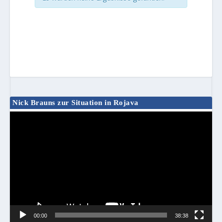
Nick Brauns zur Situation in Rojava
Video-
Player
00:00
38:38