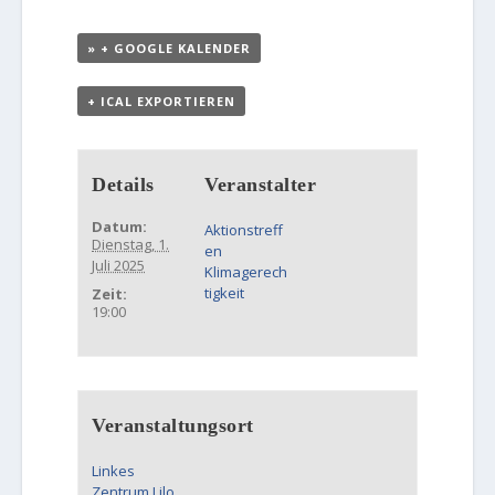
+ GOOGLE KALENDER
+ ICAL EXPORTIEREN
Details
Veranstalter
Datum:
Aktionstreff
Dienstag, 1.
en
Juli 2025
Klimagerech
tigkeit
Zeit:
19:00
Veranstaltungsort
Linkes
Zentrum Lilo