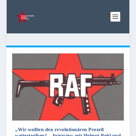
„Wir wollten den revolutionären Prozeß
weitertreiben“ – Interview mit Helmut Pohl und