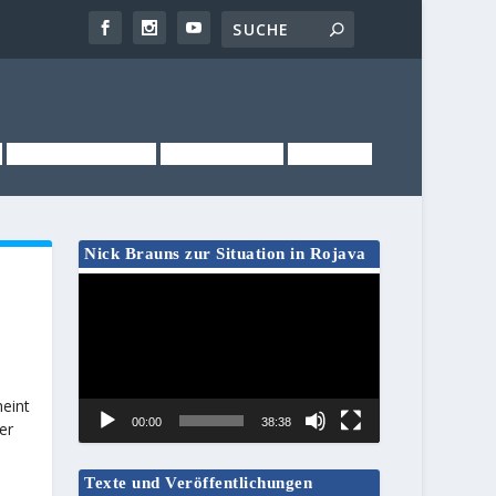
NEWSLETTER
KONTAKT
LINKS
Nick Brauns zur Situation in Rojava
Video-
Player
heint
00:00
38:38
er
Texte und Veröffentlichungen