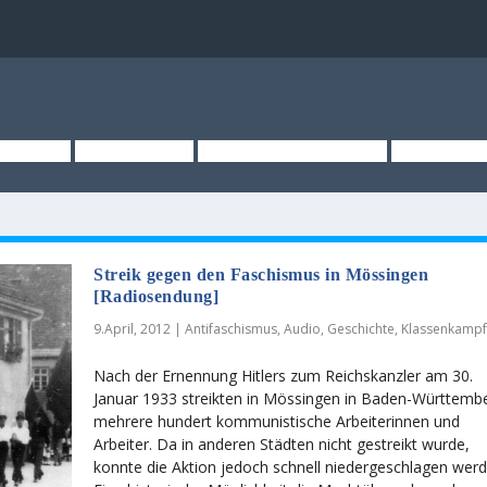
TSEITE
ÜBER UNS
KURZMELDUNGEN
MEDIEN
Streik gegen den Faschismus in Mössingen
[Radiosendung]
9.April, 2012
|
Antifaschismus
,
Audio
,
Geschichte
,
Klassenkamp
Nach der Ernennung Hitlers zum Reichskanzler am 30.
Januar 1933 streikten in Mössingen in Baden-Württemb
mehrere hundert kommunistische Arbeiterinnen und
Arbeiter. Da in anderen Städten nicht gestreikt wurde,
konnte die Aktion jedoch schnell niedergeschlagen werd