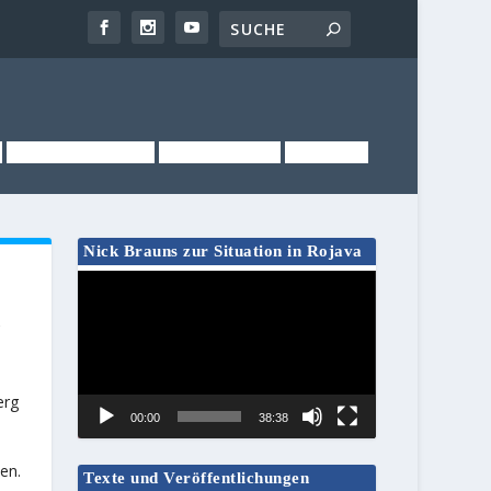
NEWSLETTER
KONTAKT
LINKS
Nick Brauns zur Situation in Rojava
Video-
Player
f
erg
00:00
38:38
en.
Texte und Veröffentlichungen