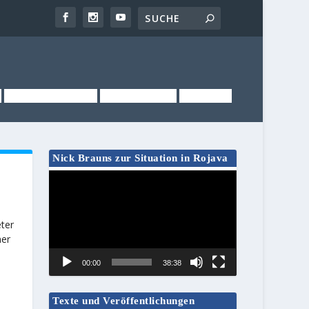
NEWSLETTER
KONTAKT
LINKS
Nick Brauns zur Situation in Rojava
Video-
Player
eter
ner
00:00
38:38
Texte und Veröffentlichungen