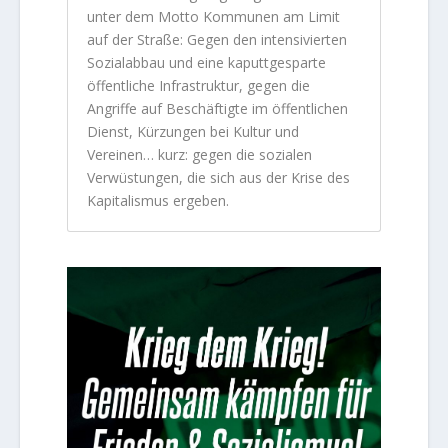
unter dem Motto Kommunen am Limit
auf der Straße: Gegen den intensivierten
Sozialabbau und eine kaputtgesparte
öffentliche Infrastruktur, gegen die
Angriffe auf Beschäftigte im öffentlichen
Dienst, Kürzungen bei Kultur und
Vereinen… kurz: gegen die sozialen
Verwüstungen, die sich aus der Krise des
Kapitalismus ergeben.