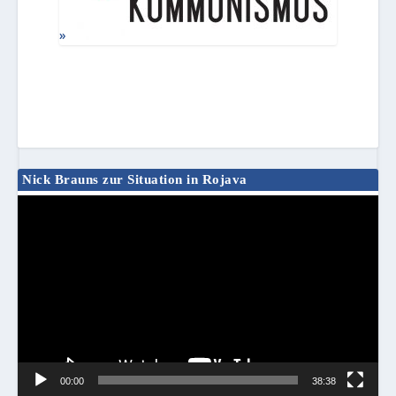
Nick Brauns zur Situation in Rojava
Video-
Player
00:00
38:38