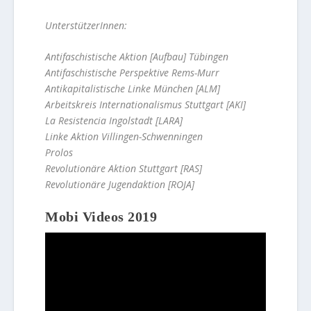
UnterstützerInnen:
Antifaschistische Aktion [Aufbau] Tübingen
Antifaschistische Perspektive Rems-Murr
Antikapitalistische Linke München [ALM]
Arbeitskreis Internationalismus Stuttgart [AKI]
La Resistencia Ingolstadt [LARA]
Linke Aktion Villingen-Schwenningen
Prolos
Revolutionäre Aktion Stuttgart [RAS]
Revolutionäre Jugendaktion [ROJA]
Mobi Videos 2019