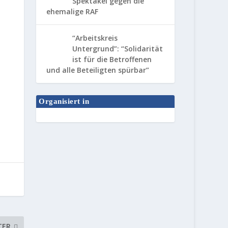
Spektakel gegen die
ehemalige RAF
“Arbeitskreis
Untergrund”: “Solidarität
ist für die Betroffenen
und alle Beteiligten spürbar”
Organisiert in
TER