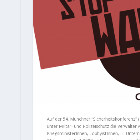
Auf der 54. Münchner “Sicherheitskonferenz” (
unter Militär- und Polizeischutz die Verwalter
KriegsministerInnen, LobbyistInnen, IT-Untern