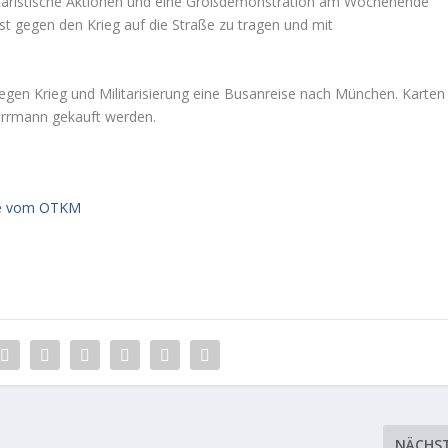
militaristische Aktionen und eine Großdemonstration am Wochenende
est gegen den Krieg auf die Straße zu tragen und mit
.
gegen Krieg und Militarisierung eine Busanreise nach München. Karten
errmann gekauft werden.
afé vom OTKM
NÄCHS