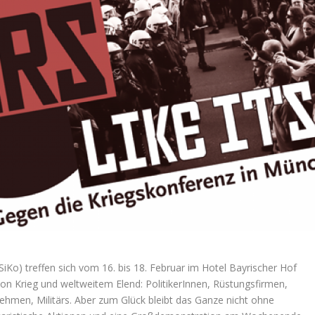
SiKo) treffen sich vom 16. bis 18. Februar im Hotel Bayrischer Hof
 von Krieg und weltweitem Elend: PolitikerInnen, Rüstungsfirmen,
ehmen, Militärs. Aber zum Glück bleibt das Ganze nicht ohne