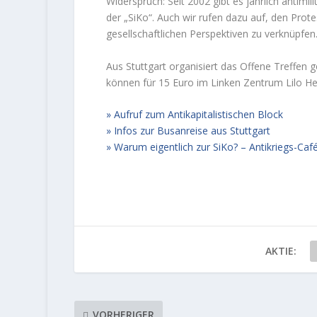
Widerspruch: Seit 2002 gibt es jährlich anti
der „SiKo“. Auch wir rufen dazu auf, den Prot
gesellschaftlichen Perspektiven zu verknüpfen
Aus Stuttgart organisiert das Offene Treffen 
können für 15 Euro im Linken Zentrum Lilo H
Aufruf zum Antikapitalistischen Block
Infos zur Busanreise aus Stuttgart
Warum eigentlich zur SiKo? – Antikriegs-C
AKTIE:
VORHERIGER