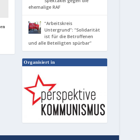
Spektakel gegen die
ehemalige RAF
“Arbeitskreis
ten
Untergrund”: “Solidarität
ist für die Betroffenen
und alle Beteiligten spürbar”
Organisiert in