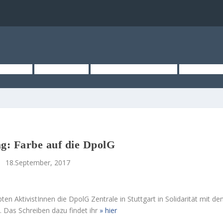
TSEITE
ÜBER UNS
KURZMELDUNGEN
MEDIEN
g: Farbe auf die DpolG
18.September, 2017
ten AktivistInnen die DpolG Zentrale in Stuttgart in Solidarität mit de
. Das Schreiben dazu findet ihr
hier