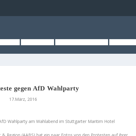
TSEITE
ÜBER UNS
KURZMELDUNGEN
MEDIEN
teste gegen AfD Wahlparty
17.März, 2016
 AfD Wahlparty am Wahlabend im Stuttgarter Maritim Hotel
t & Region (AABS) hat ein paar Fotos von den Protesten auf ihrer