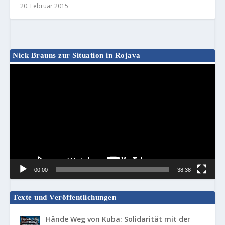
20. Februar 2015
Nick Brauns zur Situation in Rojava
Video-
Player
00:00
38:38
Texte und Veröffentlichungen
Hände Weg von Kuba: Solidarität mit der