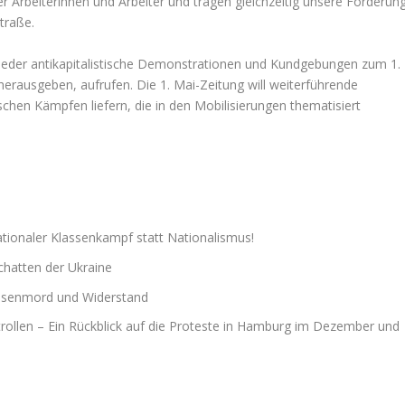
r Arbeiterinnen und Arbeiter und tragen gleichzeitig unsere Forderun
Straße.
wieder antikapitalistische Demonstrationen und Kundgebungen zum 1.
herausgeben, aufrufen. Die 1. Mai-Zeitung will weiterführende
schen Kämpfen liefern, die in den Mobilisierungen thematisiert
ationaler Klassenkampf statt Nationalismus!
chatten der Ukraine
Massenmord und Widerstand
rollen – Ein Rückblick auf die Proteste in Hamburg im Dezember und