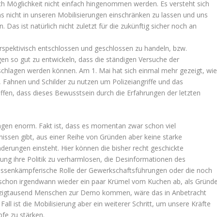
ch Möglichkeit nicht einfach hingenommen werden. Es versteht sich
s nicht in unseren Mobilisierungen einschränken zu lassen und uns
as ist natürlich nicht zuletzt für die zukünftig sicher noch an
.
erspektivisch entschlossen und geschlossen zu handeln, bzw.
ngen so gut zu entwickeln, dass die ständigen Versuche der
chlagen werden können. Am 1. Mai hat sich einmal mehr gezeigt, wi
en, Fahnen und Schilder zu nutzen um Polizeiangriffe und das
hoffen, dass dieses Bewusstsein durch die Erfahrungen der letzten
ngen enorm. Fakt ist, dass es momentan zwar schon viel
issen gibt, aus einer Reihe von Gründen aber keine starke
derungen einsteht. Hier können die bisher recht geschickte
ng ihre Politik zu verharmlosen, die Desinformationen des
lassenkämpferische Rolle der Gewerkschaftsführungen oder die noch
 schon irgendwann wieder ein paar Krümel vom Kuchen ab, als Gründ
zigtausend Menschen zur Demo kommen, wäre das in Anbetracht
ll ist die Mobilisierung aber ein weiterer Schritt, um unsere Kräfte
fe zu stärken.