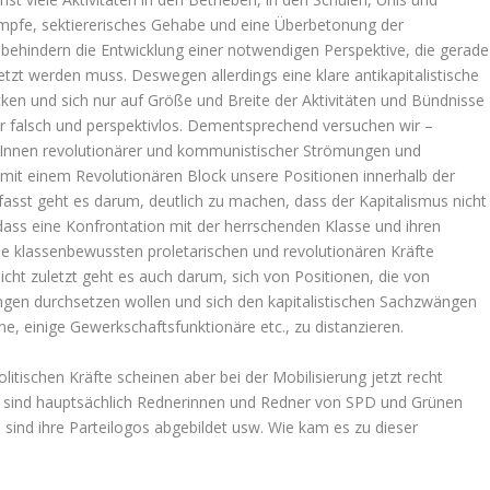
ämpfe, sektiererisches Gehabe und eine Überbetonung der
 behindern die Entwicklung einer notwendigen Perspektive, die gerade
etzt werden muss. Deswegen allerdings eine klare antikapitalistische
ken und sich nur auf Größe und Breite der Aktivitäten und Bündnisse
er falsch und perspektivlos. Dementsprechend versuchen wir –
stInnen revolutionärer und kommunistischer Strömungen und
mit einem Revolutionären Block unsere Positionen innerhalb der
asst geht es darum, deutlich zu machen, dass der Kapitalismus nicht
ass eine Konfrontation mit der herrschenden Klasse und ihren
 die klassenbewussten proletarischen und revolutionären Kräfte
cht zuletzt geht es auch darum, sich von Positionen, die von
ngen durchsetzen wollen und sich den kapitalistischen Sachzwängen
, einige Gewerkschaftsfunktionäre etc., zu distanzieren.
litischen Kräfte scheinen aber bei der Mobilisierung jetzt recht
g sind hauptsächlich Rednerinnen und Redner von SPD und Grünen
sind ihre Parteilogos abgebildet usw. Wie kam es zu dieser