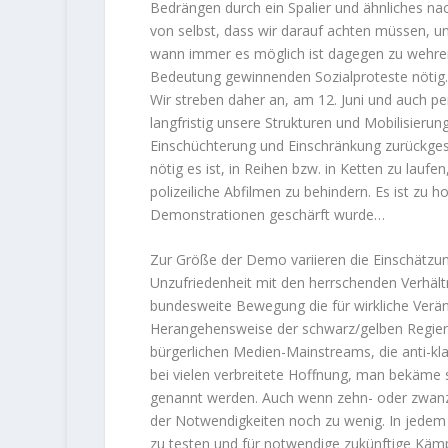
Bedrängen durch ein Spalier und ähnliches na
von selbst, dass wir darauf achten müssen, un
wann immer es möglich ist dagegen zu wehren. D
Bedeutung gewinnenden Sozialproteste nötig
Wir streben daher an, am 12. Juni und auch p
langfristig unsere Strukturen und Mobilisieru
Einschüchterung und Einschränkung zurückges
nötig es ist, in Reihen bzw. in Ketten zu lauf
polizeiliche Abfilmen zu behindern. Es ist zu 
Demonstrationen geschärft wurde…
Zur Größe der Demo variieren die Einschätzu
Unzufriedenheit mit den herrschenden Verhältn
bundesweite Bewegung die für wirkliche Verän
Herangehensweise der schwarz/gelben Regieru
bürgerlichen Medien-Mainstreams, die anti-k
bei vielen verbreitete Hoffnung, man bekäme
genannt werden. Auch wenn zehn- oder zwan
der Notwendigkeiten noch zu wenig. In jedem Fa
zu testen und für notwendige zukünftige Kämp