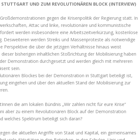
IN STUTTGART UND ZUM REVOLUTIONÄREN BLOCK (INTERVIEW)
i Großdemonstrationen gegen die Krisenpolitik der Regierung statt. In
ewerkschaften, Attac und linke, revolutionäre und kommunistische
efordert werden insbesondere eine Arbeitszeitverkürzung, kostenlose
ng. Desweiteren werden Streiks und Massenproteste als notwendige
ne Perspektive die über die jetzigen Verhältnisse hinaus weist
 dieser bisherigen inhaltlichen Stoßrichtung der Mobilisierung haben
n der Demonstration durchgesetzt und werden gleich mit mehreren
sent sein.
utionären Blockes bei der Demonstration in Stuttgart beteiligt ist,
lung eingehen und über den aktuellen Stand der Mobilisierung zur
ren.
stInnen die am lokalen Bündnis „Wir zahlen nicht für eure Krise“
 Juni aber zu einem Revolutionären Block auf der Demonstration
d welches Spektrum beteiligt sich daran?
egen die aktuellen Angriffe von Staat und Kapital, ein gemeinsames
st viele Aktivitäten in den Betrieben, in den Schulen, Unis und