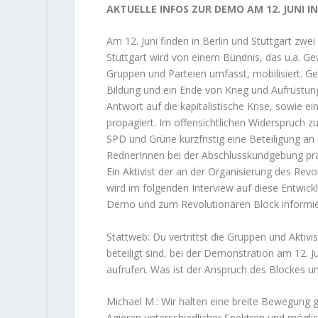
AKTUELLE INFOS ZUR DEMO AM 12. JUNI 
Am 12. Juni finden in Berlin und Stuttgart zwe
Stuttgart wird von einem Bündnis, das u.a. G
Gruppen und Parteien umfasst, mobilisiert. G
Bildung und ein Ende von Krieg und Aufrüstu
Antwort auf die kapitalistische Krise, sowie ei
propagiert. Im offensichtlichen Widerspruch zu
SPD und Grüne kurzfristig eine Beteiligung a
RednerInnen bei der Abschlusskundgebung prä
Ein Aktivist der an der Organisierung des Revol
wird im folgenden Interview auf diese Entwick
Demo und zum Revolutionären Block informie
Stattweb: Du vertrittst die Gruppen und Aktivi
beteiligt sind, bei der Demonstration am 12.
aufrufen. Was ist der Anspruch des Blockes un
Michael M.: Wir halten eine breite Bewegung g
Agieren unterschiedlicher Spektren und möglich