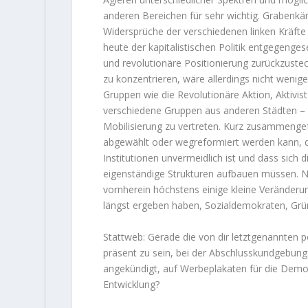
anderen Bereichen für sehr wichtig. Grabenk
Widersprüche der verschiedenen linken Kräfte
heute der kapitalistischen Politik entgegenges
und revolutionäre Positionierung zurückzustec
zu konzentrieren, wäre allerdings nicht wenig
Gruppen wie die Revolutionäre Aktion, Aktivi
verschiedene Gruppen aus anderen Städten – 
Mobilisierung zu vertreten. Kurz zusammengef
abgewählt oder wegreformiert werden kann, d
Institutionen unvermeidlich ist und dass sich
eigenständige Strukturen aufbauen müssen. Ni
vornherein höchstens einige kleine Veränderu
längst ergeben haben, Sozialdemokraten, Grüne
Stattweb: Gerade die von dir letztgenannten po
präsent zu sein, bei der Abschlusskundgebun
angekündigt, auf Werbeplakaten für die Demo 
Entwicklung?