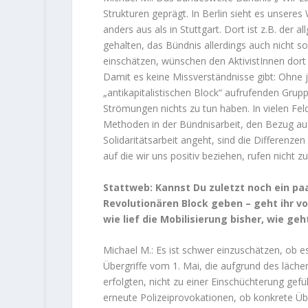
Strukturen geprägt. In Berlin sieht es unser
anders aus als in Stuttgart. Dort ist z.B. der 
gehalten, das Bündnis allerdings auch nicht so 
einschätzen, wünschen den AktivistInnen dort 
Damit es keine Missverständnisse gibt: Ohne j
„antikapitalistischen Block“ aufrufenden Grupp
Strömungen nichts zu tun haben. In vielen Fe
Methoden in der Bündnisarbeit, den Bezug auf
Solidaritätsarbeit angeht, sind die Differenze
auf die wir uns positiv beziehen, rufen nicht z
Stattweb: Kannst Du zuletzt noch ein pa
Revolutionären Block geben – geht ihr vo
wie lief die Mobilisierung bisher, wie ge
Michael M.: Es ist schwer einzuschätzen, ob es
Übergriffe vom 1. Mai, die aufgrund des läch
erfolgten, nicht zu einer Einschüchterung gef
erneute Polizeiprovokationen, ob konkrete Ü