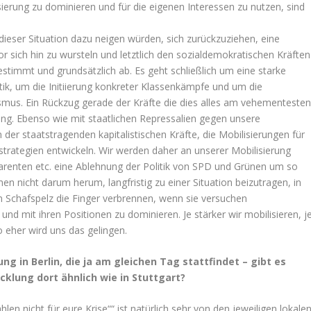
sierung zu dominieren und für die eigenen Interessen zu nutzen, sind
 dieser Situation dazu neigen würden, sich zurückzuziehen, eine
vor sich hin zu wursteln und letztlich den sozialdemokratischen Kräften
estimmt und grundsätzlich ab. Es geht schließlich um eine starke
tik, um die Initiierung konkreter Klassenkämpfe und um die
smus. Ein Rückzug gerade der Kräfte die dies alles am vehementeste
htung. Ebenso wie mit staatlichen Repressalien gegen unsere
der staatstragenden kapitalistischen Kräfte, die Mobilisierungen für
trategien entwickeln. Wir werden daher an unserer Mobilisierung
arenten etc. eine Ablehnung der Politik von SPD und Grünen um so
n nicht darum herum, langfristig zu einer Situation beizutragen, in
im Schafspelz die Finger verbrennen, wenn sie versuchen
nd mit ihren Positionen zu dominieren. Je stärker wir mobilisieren, j
o eher wird uns das gelingen.
ng in Berlin, die ja am gleichen Tag stattfindet – gibt es
cklung dort ähnlich wie in Stuttgart?
en nicht für eure Krise““ ist natürlich sehr von den jeweiligen lokale