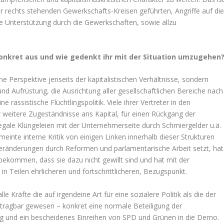
ter rechts stehenden Gewerkschafts-Kreisen geführten, Angriffe auf di
ere Unterstützung durch die Gewerkschaften, sowie allzu
konkret aus und wie gedenkt ihr mit der Situation umzugehen
e Perspektive jenseits der kapitalistischen Verhältnisse, sondern
nd Aufrüstung, die Ausrichtung aller gesellschaftlichen Bereiche nach
e rassistische Flüchtlingspolitik. Viele ihrer Vertreter in den
 weitere Zugeständnisse ans Kapital, für einen Rückgang der
legale Klüngeleien mit der Unternehmerseite durch Schmiergelder u.ä.
inte interne Kritik von einigen Linken innerhalb dieser Strukturen
 Veränderungen durch Reformen und parlamentarische Arbeit setzt, hat
ekommen, dass sie dazu nicht gewillt sind und hat mit der
 in Teilen ehrlicheren und fortschrittlicheren, Bezugspunkt.
le Kräfte die auf irgendeine Art für eine sozialere Politik als die der
. tragbar gewesen – konkret eine normale Beteiligung der
ng und ein bescheidenes Einreihen von SPD und Grünen in die Demo.