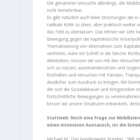
Die genannten Versuche allerdings, die Mobili
nicht hinnehmbar.
Es gibt natürlich auch linke Strömungen die in
radikale Kritik zu üben, aber praktisch weiter 
das Feld zu überlassen. Das lehnen wir sehr b
Bewegung gegen die kapitalistische Krisenpoli
Thematisierung von Alternativen zum Kapitali
vertreten, wäre ein Schritt in die falsche Ric
Aktivitäten, müssen wir uns mit den Versuchen 
sich zu nutzen, auseinandersetzen und Gegens
festhalten und versuchen mit Parolen, Transp
deutlicher zum Ausdruck zu bringen. Wir komme
der sich die Sozialabbauer und Kriegstreiber 
fortschrittliche Bewegungen zu vereinnahmen u
besser wir unsere Strukturen entwickeln, dest
Stattweb: Noch eine Frage zur Mobilisieru
einen intensiven Austausch, ist die Entwi
Michael M.: Das bundesweite Bündnis „“Wir zahl