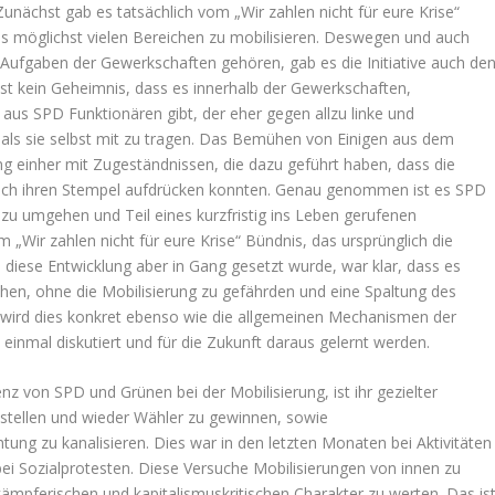
nächst gab es tatsächlich vom „Wir zahlen nicht für eure Krise“
us möglichst vielen Bereichen zu mobilisieren. Deswegen und auch
n Aufgaben der Gewerkschaften gehören, gab es die Initiative auch de
st kein Geheimnis, dass es innerhalb der Gewerkschaften,
 aus SPD Funktionären gibt, der eher gegen allzu linke und
als sie selbst mit zu tragen. Das Bemühen von Einigen aus dem
ng einher mit Zugeständnissen, die dazu geführt haben, dass die
lich ihren Stempel aufdrücken konnten. Genau genommen ist es SPD
zu umgehen und Teil eines kurzfristig ins Leben gerufenen
Wir zahlen nicht für eure Krise“ Bündnis, das ursprünglich die
s diese Entwicklung aber in Gang gesetzt wurde, war klar, dass es
ehen, ohne die Mobilisierung zu gefährden und eine Spaltung des
g wird dies konkret ebenso wie die allgemeinen Mechanismen der
inmal diskutiert und für die Zukunft daraus gelernt werden.
nz von SPD und Grünen bei der Mobilisierung, ist ihr gezielter
ustellen und wieder Wähler zu gewinnen, sowie
tung zu kanalisieren. Dies war in den letzten Monaten bei Aktivitäten
i Sozialprotesten. Diese Versuche Mobilisierungen von innen zu
nkämpferischen und kapitalismuskritischen Charakter zu werten. Das is