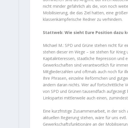
nicht minder gefährlich als die, von noch wei
Mobilisierung, die das Ziel hatten, eine größ
klassenkämpferische Redner zu verhindern.
Stattweb: Wie sieht Eure Position dazu 
Michael M.: SPD und Grüne stehen nicht für ein
stehen dieser im Wege – sie stehen für Krieg u
Kapitalinteressen, staatliche Repression und ein
Gewerkschaften sind verantwortlich für immer
Mitgliederzahlen und oftmals auch noch für il
Ihre Phrasen, einzelne Reförmchen und gutgeme
ändern daran nichts. Wer auf fortschrittliche
von SPD und Grünen tausendfach aufgezeigt b
Linkspartei mittlerweile auch einen, zumindest
Eine kurzfristige Zusammenarbeit, in der sich al
aktuellen Regierung stehen, wäre für uns evtl
Gewerkschaftsfunktionäre an der Mobilisieru