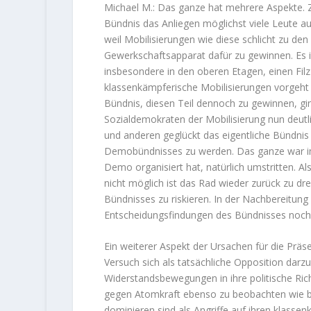
Michael M.: Das ganze hat mehrere Aspekte. Zu
Bündnis das Anliegen möglichst viele Leute a
weil Mobilisierungen wie diese schlicht zu de
Gewerkschaftsapparat dafür zu gewinnen. Es i
insbesondere in den oberen Etagen, einen Filz
klassenkämpferische Mobilisierungen vorgeht 
Bündnis, diesen Teil dennoch zu gewinnen, gi
Sozialdemokraten der Mobilisierung nun deut
und anderen geglückt das eigentliche Bündnis 
Demobündnisses zu werden. Das ganze war im „
Demo organisiert hat, natürlich umstritten. Al
nicht möglich ist das Rad wieder zurück zu dr
Bündnisses zu riskieren. In der Nachbereitun
Entscheidungsfindungen des Bündnisses noch e
Ein weiterer Aspekt der Ursachen für die Präse
Versuch sich als tatsächliche Opposition darz
Widerstandsbewegungen in ihre politische Rich
gegen Atomkraft ebenso zu beobachten wie be
dominieren sind als Angriffe auf ihren klasse