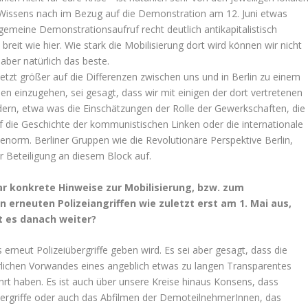
es Wissens nach im Bezug auf die Demonstration am 12. Juni etwas
allgemeine Demonstrationsaufruf recht deutlich antikapitalistisch
breit wie hier. Wie stark die Mobilisierung dort wird können wir nicht
aber natürlich das beste.
etzt größer auf die Differenzen zwischen uns und in Berlin zu einem
en einzugehen, sei gesagt, dass wir mit einigen der dort vertretenen
ldern, etwa was die Einschätzungen der Rolle der Gewerkschaften, die
 die Geschichte der kommunistischen Linken oder die internationale
n enorm. Berliner Gruppen wie die Revolutionäre Perspektive Berlin,
ur Beteiligung an diesem Block auf.
ar konkrete Hinweise zur Mobilisierung, bzw. zum
n erneuten Polizeiangriffen wie zuletzt erst am 1. Mai aus,
ht es danach weiter?
 erneut Polizeiübergriffe geben wird. Es sei aber gesagt, dass die
erlichen Vorwandes eines angeblich etwas zu langen Transparentes
ührt haben. Es ist auch über unsere Kreise hinaus Konsens, dass
bergriffe oder auch das Abfilmen der DemoteilnehmerInnen, das