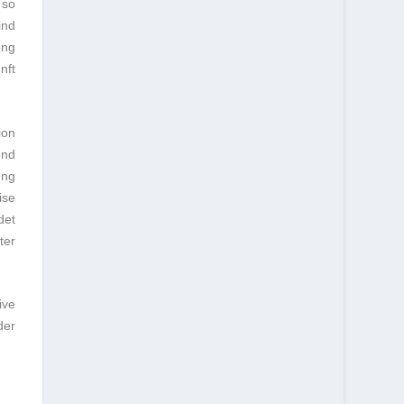
 so
ind
ung
nft
ion
und
ung
ise
det
ter
ive
der