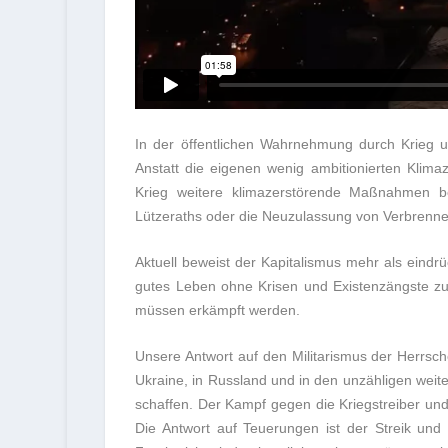
In der öffentlichen Wahrnehmung durch Krieg und
Anstatt die eigenen wenig ambitionierten Klima
Krieg weitere klimazerstörende Maßnahmen be
Lützeraths oder die Neuzulassung von Verbrenner
Aktuell beweist der Kapitalismus mehr als eindrü
gutes Leben ohne Krisen und Existenzängste zu
müssen erkämpft werden.
Unsere Antwort auf den Militarismus der Herrschen
Ukraine, in Russland und in den unzähligen weiter
schaffen. Der Kampf gegen die Kriegstreiber und d
Die Antwort auf Teuerungen ist der Streik und