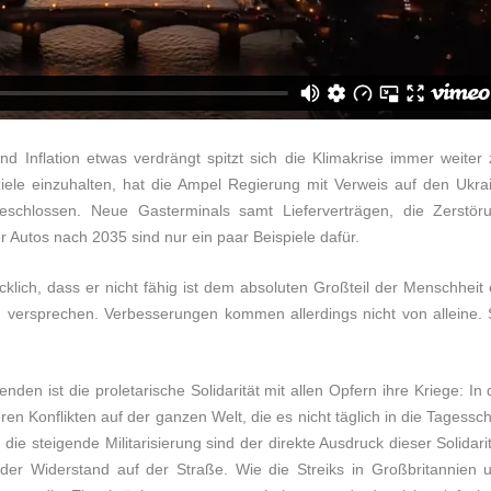
 Inflation etwas verdrängt spitzt sich die Klimakrise immer weiter 
ziele einzuhalten, hat die Ampel Regierung mit Verweis auf den Ukra
schlossen. Neue Gasterminals samt Lieferverträgen, die Zerstör
 Autos nach 2035 sind nur ein paar Beispiele dafür.
cklich, dass er nicht fähig ist dem absoluten Großteil der Menschheit 
 versprechen. Verbesserungen kommen allerdings nicht von alleine. 
den ist die proletarische Solidarität mit allen Opfern ihre Kriege: In 
en Konflikten auf der ganzen Welt, die es nicht täglich in die Tagessc
ie steigende Militarisierung sind der direkte Ausdruck dieser Solidarit
 der Widerstand auf der Straße. Wie die Streiks in Großbritannien 