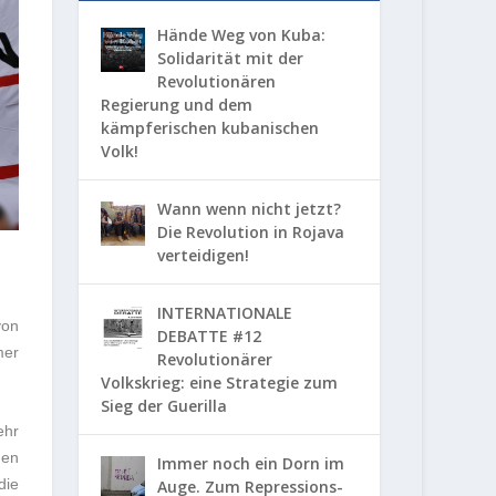
Hände Weg von Kuba:
Solidarität mit der
Revolutionären
Regierung und dem
kämpferischen kubanischen
Volk!
Wann wenn nicht jetzt?
Die Revolution in Rojava
verteidigen!
INTERNATIONALE
von
DEBATTE #12
mer
Revolutionärer
Volkskrieg: eine Strategie zum
Sieg der Guerilla
ehr
hen
Immer noch ein Dorn im
die
Auge. Zum Repressions-