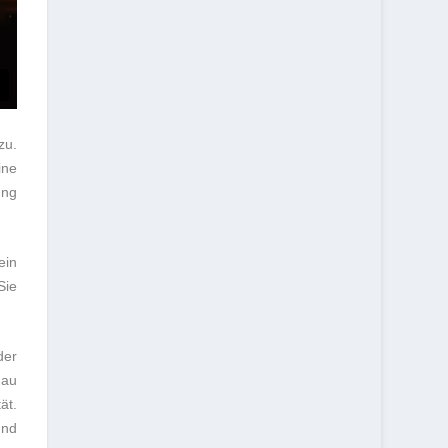
zu.
ine
ung
ein
Sie
der
hau
ät.
und