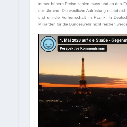
immer höhere Preise zahlen muss und an den Fro
der Ukraine. Die westliche Aufrüstung richtet s
und um die Vorherrschaft im Pazifik. In Deutsc
Milliarden für die Bundeswehr nicht reichen werde