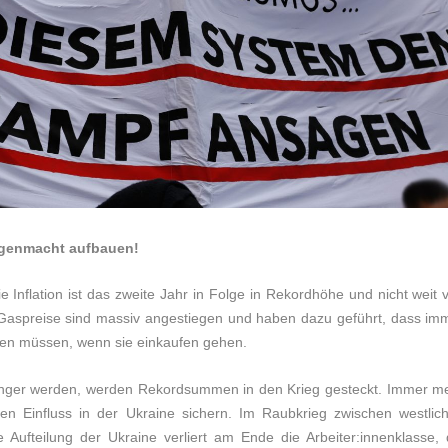
Gegenmacht aufbauen!
Die Inflation ist das zweite Jahr in Folge in Rekordhöhe und nicht weit 
 Gaspreise sind massiv angestiegen und haben dazu geführt, dass im
en müssen, wenn sie einkaufen gehen.
änger werden, werden Rekordsummen in den Krieg gesteckt. Immer m
hen Einfluss in der Ukraine sichern. Im Raubkrieg zwischen westlic
 Aufteilung der Ukraine verliert am Ende die Arbeiter:innenklasse, 