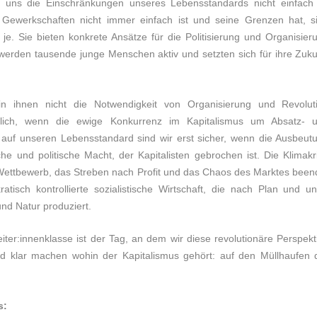
r uns die Einschränkungen unseres Lebensstandards nicht einfach
Gewerkschaften nicht immer einfach ist und seine Grenzen hat, s
e. Sie bieten konkrete Ansätze für die Politisierung und Organisier
werden tausende junge Menschen aktiv und setzten sich für ihre Zuku
n ihnen nicht die Notwendigkeit von Organisierung und Revolut
öglich, wenn die ewige Konkurrenz im Kapitalismus um Absatz- 
fen auf unseren Lebensstandard sind wir erst sicher, wenn die Ausbeut
e und politische Macht, der Kapitalisten gebrochen ist. Die Klimakr
e Wettbewerb, das Streben nach Profit und das Chaos des Marktes been
isch kontrollierte sozialistische Wirtschaft, die nach Plan und un
nd Natur produziert.
iter:innenklasse ist der Tag, an dem wir diese revolutionäre Perspekt
und klar machen wohin der Kapitalismus gehört: auf den Müllhaufen 
s: