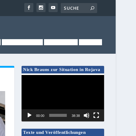
NEWSLETTER
KONTAKT
LINKS
Nick Brauns zur Situation in Rojava
Video-
Player
00:00
38:38
Texte und Veröffentlichungen