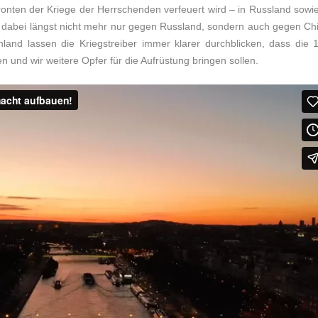
nten der Kriege der Herrschenden verfeuert wird – in Russland sowie
ich dabei längst nicht mehr nur gegen Russland, sondern auch gegen Ch
hland lassen die Kriegstreiber immer klarer durchblicken, dass die 
n und wir weitere Opfer für die Aufrüstung bringen sollen.