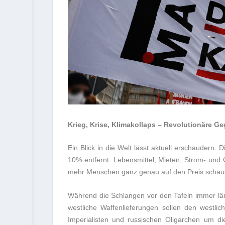
Krieg, Krise, Klimakollaps – Revolutionäre 
Ein Blick in die Welt lässt aktuell erschaudern. 
10% entfernt. Lebensmittel, Mieten, Strom- und
mehr Menschen ganz genau auf den Preis schau
Während die Schlangen vor den Tafeln immer l
westliche Waffenlieferungen sollen den westlic
Imperialisten und russischen Oligarchen um die