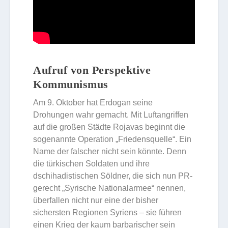
Aufruf von Perspektive
Kommunismus
Am 9. Oktober hat Erdogan seine
Drohungen wahr gemacht. Mit Luftangriffen
auf die großen Städte Rojavas beginnt die
sogenannte Operation „Friedensquelle“. Ein
Name der falscher nicht sein könnte. Denn
die türkischen Soldaten und ihre
dschihadistischen Söldner, die sich nun PR-
gerecht „Syrische Nationalarmee“ nennen,
überfallen nicht nur eine der bisher
sichersten Regionen Syriens – sie führen
einen Krieg der kaum barbarischer sein