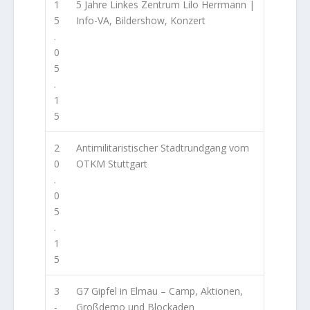
1
5 Jahre Linkes Zentrum Lilo Herrmann |
5
Info-VA, Bildershow, Konzert
.
0
5
.
1
5
2
Antimilitaristischer Stadtrundgang vom
0
OTKM Stuttgart
.
0
5
.
1
5
3
G7 Gipfel in Elmau – Camp, Aktionen,
-
Großdemo und Blockaden