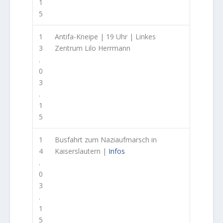
1
5
1
Antifa-Kneipe | 19 Uhr | Linkes
3
Zentrum Lilo Herrmann
.
0
3
.
1
5
1
Busfahrt zum Naziaufmarsch in
4
Kaiserslautern |
Infos
.
0
3
.
1
5