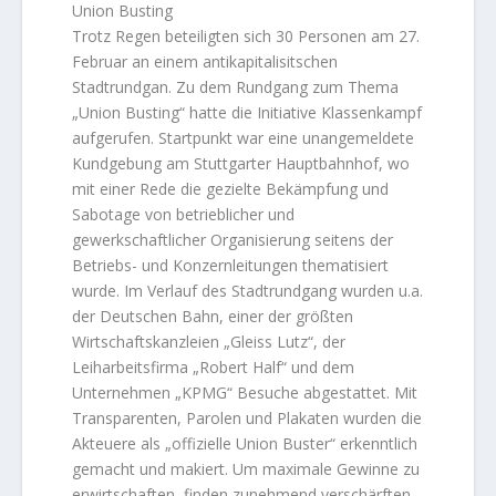
Union Busting
Trotz Regen beteiligten sich 30 Personen am 27.
Februar an einem antikapitalisitschen
Stadtrundgan. Zu dem Rundgang zum Thema
„Union Busting“ hatte die Initiative Klassenkampf
aufgerufen. Startpunkt war eine unangemeldete
Kundgebung am Stuttgarter Hauptbahnhof, wo
mit einer Rede die gezielte Bekämpfung und
Sabotage von betrieblicher und
gewerkschaftlicher Organisierung seitens der
Betriebs- und Konzernleitungen thematisiert
wurde. Im Verlauf des Stadtrundgang wurden u.a.
der Deutschen Bahn, einer der größten
Wirtschaftskanzleien „Gleiss Lutz“, der
Leiharbeitsfirma „Robert Half“ und dem
Unternehmen „KPMG“ Besuche abgestattet. Mit
Transparenten, Parolen und Plakaten wurden die
Akteuere als „offizielle Union Buster“ erkenntlich
gemacht und makiert. Um maximale Gewinne zu
erwirtschaften, finden zunehmend verschärften