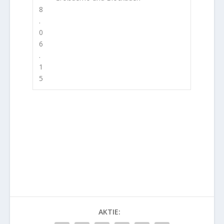
8
.
0
6
.
1
5
AKTIE: