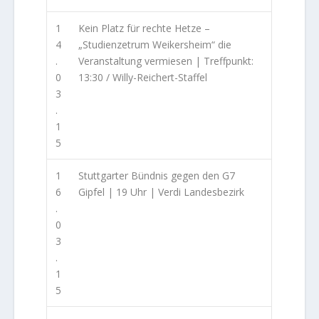
1
Kein Platz für rechte Hetze –
4
„Studienzetrum Weikersheim“ die
.
Veranstaltung vermiesen | Treffpunkt:
0
13:30 / Willy-Reichert-Staffel
3
.
1
5
1
Stuttgarter Bündnis gegen den G7
6
Gipfel | 19 Uhr | Verdi Landesbezirk
.
0
3
.
1
5