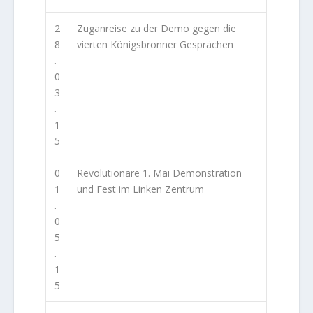
2
Zuganreise zu der Demo gegen die
8
vierten Königsbronner Gesprächen
.
0
3
.
1
5
0
Revolutionäre 1. Mai Demonstration
1
und Fest im Linken Zentrum
.
0
5
.
1
5